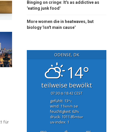
Binging on cringe: It's as addictive as
'eating junk food'
More women die in heatwaves, but
biology 'isn't main cause'
ODENSE, DK
14°
teilweise bewölkt
07:30
18:42 CEST
gefühlt: 13
°c
wind: 11
se
km/h
feuchtigkeit: 62
%
druck: 1011.85
mbar
t für
uv-index: 1
mo.
di.
mi.