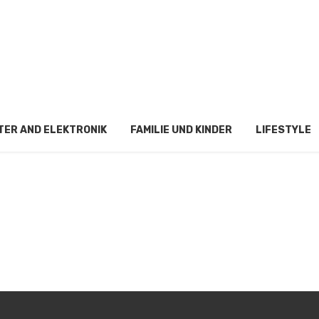
ebtheit von Snus in
ER AND ELEKTRONIK
FAMILIE UND KINDER
LIFESTYLE