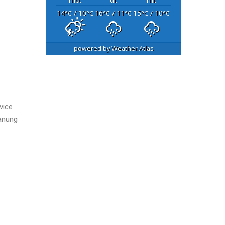
14
/ 10
16
/ 11
15
/ 10
°C
°C
°C
°C
°C
°C
powered by
Weather Atlas
vice
lanung