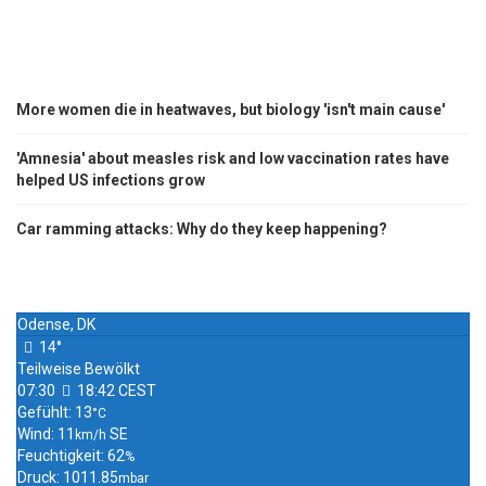
More women die in heatwaves, but biology 'isn't main cause'
'Amnesia' about measles risk and low vaccination rates have
helped US infections grow
Car ramming attacks: Why do they keep happening?
Odense, DK
14°
Teilweise Bewölkt
07:30
18:42 CEST
Gefühlt: 13
°C
Wind: 11
SE
km/h
Feuchtigkeit: 62
%
Druck: 1011.85
mbar