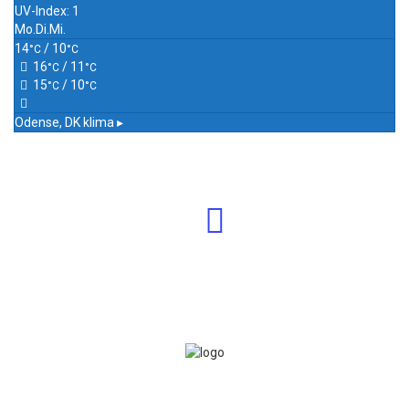
UV-Index: 1
Mo.
Di.
Mi.
14
/ 10
°C
°C
16
/ 11
°C
°C
15
/ 10
°C
°C
Odense, DK
klima ▸