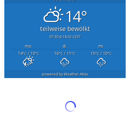
14°
teilweise bewölkt
07:30
18:42 CEST
mo.
di.
mi.
14
/ 10
16
/ 11
15
/ 10
°C
°C
°C
°C
°C
°C
powered by
Weather Atlas