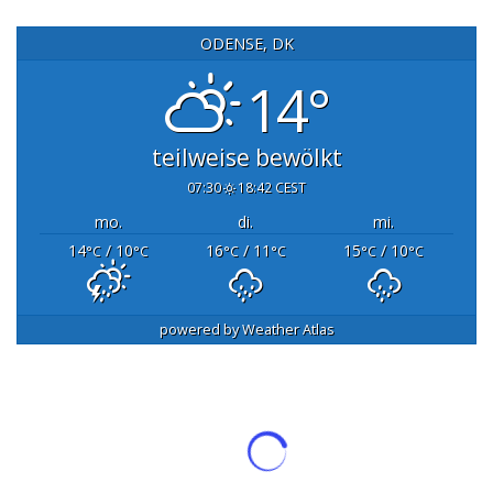
ODENSE, DK
14°
teilweise bewölkt
07:30
18:42 CEST
mo.
di.
mi.
14
/ 10
16
/ 11
15
/ 10
°C
°C
°C
°C
°C
°C
powered by
Weather Atlas