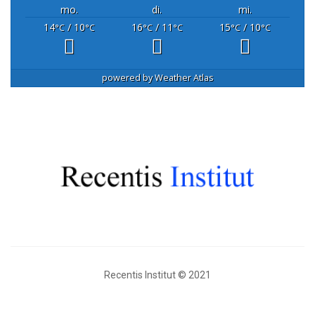
mo.
di.
mi.
14
/ 10
16
/ 11
15
/ 10
°C
°C
°C
°C
°C
°C
powered by
Weather Atlas
Recentis Institut © 2021