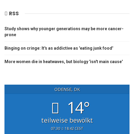
RSS
Study shows why younger generations may be more cancer-
prone
Binging on cringe: It's as addictive as 'eating junk food'
More women die in heatwaves, but biology 'isn't main cause'
ODENSE, DK
14°
teilweise bewölkt
07:30
18:42 CEST