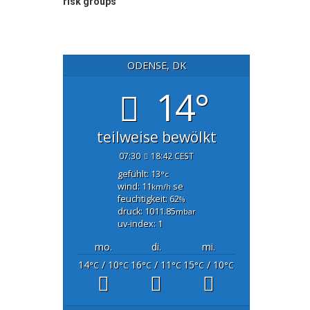
risk groups
ODENSE, DK
14°
teilweise bewölkt
07:30
18:42 CEST
gefühlt: 13
°c
wind: 11
se
km/h
feuchtigkeit: 62
%
druck: 1011.85
mbar
uv-index: 1
mo.
di.
mi.
14
/ 10
16
/ 11
15
/ 10
°C
°C
°C
°C
°C
°C