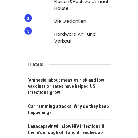
Fleisch&Fisch zu dir nach
Hause
Die Gedanken
Hardware An- und
Verkauf
RSS
'Amnesia' about measles risk and low
vaccination rates have helped US
infections grow
Car ramming attacks: Why do they keep
happening?
Lenacapavir will slow HIV infections if
there's enough of it and it reaches at-